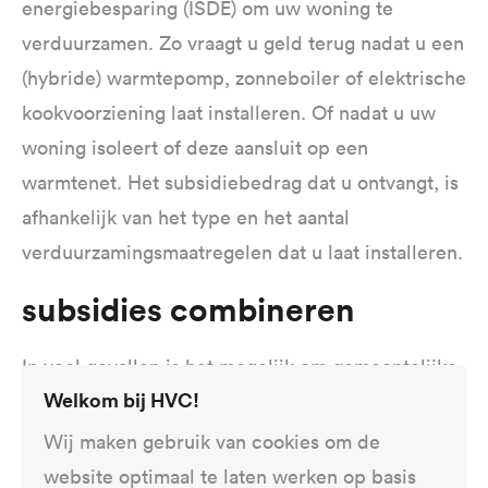
energiebesparing (ISDE) om uw woning te
verduurzamen. Zo vraagt u geld terug nadat u een
(hybride) warmtepomp, zonneboiler of elektrische
kookvoorziening laat installeren. Of nadat u uw
woning isoleert of deze aansluit op een
warmtenet. Het subsidiebedrag dat u ontvangt, is
afhankelijk van het type en het aantal
verduurzamingsmaatregelen dat u laat installeren.
Subsidies combineren
In veel gevallen is het mogelijk om gemeentelijke
Welkom bij HVC!
en landelijke subsidies te combineren.
Het
Regionaal Energieloket
(Westland Woont
Wij maken gebruik van cookies om de
kan ondersteunen bij het inzichtelijk
Duurzaam)
website optimaal te laten werken op basis